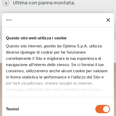
Ultima con panna montata.
4
Decora con CARAMEL CREAM.
5
Questo sito web utilizza i cookie
Questo sito internet, gestito da Optima S.p.A. utilizza
PRODOTTI UTILIZZATI
diverse tipologie di cookie per far funzionare
correttamente il Sito e migliorare la tua esperienza di
navigazione all’interno dello stesso. Se ci fornirai il tuo
DOUMIX?CARAMEL CREAM
consenso, utilizzeremo anche alcuni cookie per valutare
in forma statistica le performance e l’utilizzo del Sito e
per farti visualizzare, mentre navighi su internet,
messaggi pubblicitari dei nostri prodotti e servizi per i
quali avrai mostrato interesse. Se accetti i cookie,
dichiari di avere più di 16 anni.
Selezione
Tecnici
del