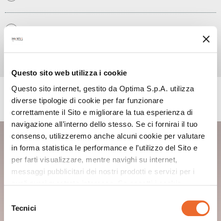
Ultima con panna montata e decora con
5
granella pistacchio.
Questo sito web utilizza i cookie
Questo sito internet, gestito da Optima S.p.A. utilizza
PRODOTTI UTILIZZATI
diverse tipologie di cookie per far funzionare
correttamente il Sito e migliorare la tua esperienza di
navigazione all’interno dello stesso. Se ci fornirai il tuo
DOUMIX? GIANDUIA CREAM
consenso, utilizzeremo anche alcuni cookie per valutare
in forma statistica le performance e l’utilizzo del Sito e
per farti visualizzare, mentre navighi su internet,
messaggi pubblicitari dei nostri prodotti e servizi per i
quali avrai mostrato interesse. Se accetti i cookie,
dichiari di avere più di 16 anni.
Selezione
Tecnici
del