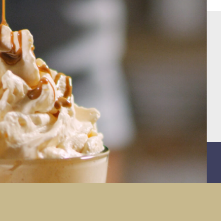
Versa l’espresso.
5
Ultima con panna montata.
6
Decora con granella di
7
pistacchio.