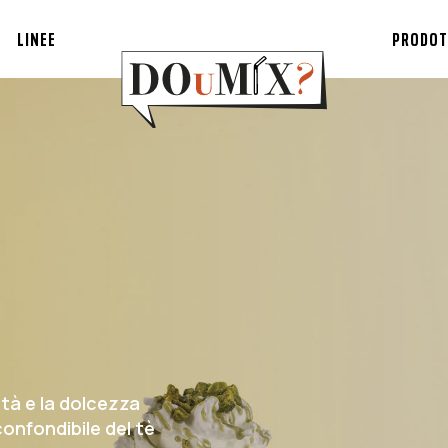
LINEE
PRODOT
ità e la dolcezza
confondibile del tè