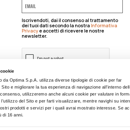
Iscrivendoti, dai il consenso al trattamento
dei tuoi dati secondo la nostra
Informativa
Privacy
e accetti di ricevere le nostre
newsletter.
 cookie
to da Optima S.p.A. utilizza diverse tipologie di cookie per far
ISCRIVIMI
 Sito e migliorare la tua esperienza di navigazione all’interno del
uo consenso, utilizzeremo anche alcuni cookie per valutare in form
l’utilizzo del Sito e per farti visualizzare, mentre navighi su inter
stri prodotti e servizi per i quali avrai mostrato interesse. Se acc
ù di 16 anni.
CY
CODICE ETICO
ACCESSIBILITÀ
WHISTLEBLOWING
BILANC
NFORMATIVA FORNITORI
LAVORA CON NOI
ENG