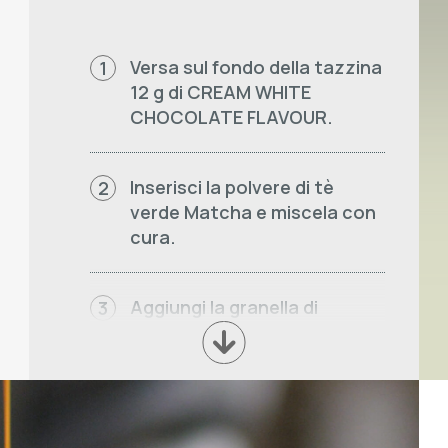
Versa sul fondo della tazzina
1
12 g di CREAM WHITE
CHOCOLATE FLAVOUR.
Inserisci la polvere di tè
2
verde Matcha e miscela con
cura.
Aggiungi la granella di
3
pistacchio.
Versa 12g di CREAM
4
PISTACHIO.