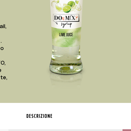
il,
.
mo
O,
e
ate,
DESCRIZIONE