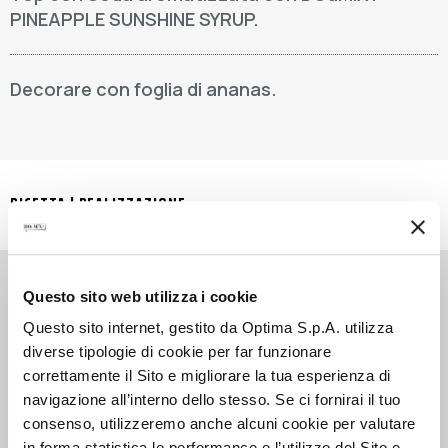
PINEAPPLE SUNSHINE SYRUP.
Decorare con foglia di ananas.
RICETTA | REALIZZAZIONE
Questo sito web utilizza i cookie
Tecnica di preparazione: shake and strain.
1
Questo sito internet, gestito da Optima S.p.A. utilizza
diverse tipologie di cookie per far funzionare
correttamente il Sito e migliorare la tua esperienza di
Versare Whiskey e i SYRUP GINGER e LIME
2
navigazione all’interno dello stesso. Se ci fornirai il tuo
JUICE nello shaker e shakerare.
consenso, utilizzeremo anche alcuni cookie per valutare
in forma statistica le performance e l’utilizzo del Sito e