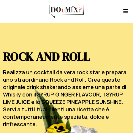
ROCK AND ROLL
Realizza un cocktail da vera rock star e prepara
uno straordinario Rock and Roll. Crea questo
originale drink shakerando assieme una parte di
Whisky con il SYRUP GINGER FLAVOUR, il SYRUP
LIME JUICE e lo SQUEEZE PINEAPPLE SUNSHINE.
Servi a tutti i tuoi clienti una ricetta che è
contemporaneamente speziata, dolce e
rinfrescante.