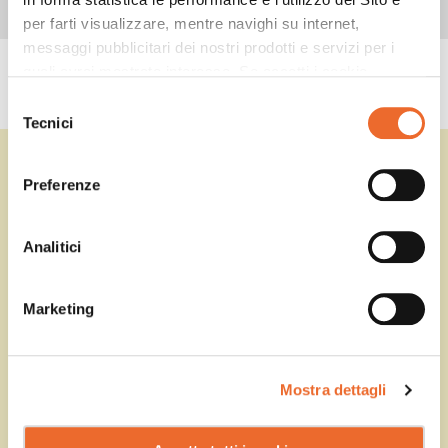
per farti visualizzare, mentre navighi su internet,
messaggi pubblicitari dei nostri prodotti e servizi per i
quali avrai mostrato interesse. Se accetti i cookie,
PRODOTTI UTILIZZATI
dichiari di avere più di 16 anni.
Selezione
Tecnici
del
consenso
DOUMIX? SYRUP
GINGER
Preferenze
Analitici
Marketing
Mostra dettagli