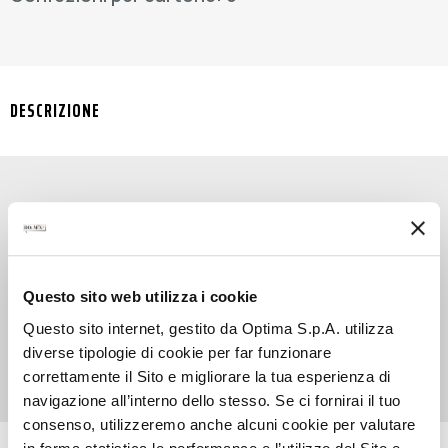
DESCRIZIONE
SYRUP GINGER FLAVOUR infonde ad ogni tua
creazione un gusto intenso e allo stesso tempo
speziato. Uno sciroppo allo zenzero formulato
Questo sito web utilizza i cookie
per realizzare bevande dal sapore unico e per
dare a cocktail e mocktail una fragranza
Questo sito internet, gestito da Optima S.p.A. utilizza
ricercata e di alto livello.
diverse tipologie di cookie per far funzionare
correttamente il Sito e migliorare la tua esperienza di
navigazione all’interno dello stesso. Se ci fornirai il tuo
consenso, utilizzeremo anche alcuni cookie per valutare