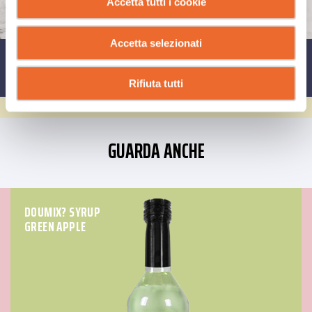
Accetta tutti i cookie
Accetta selezionati
CONDIVIDI SU
Rifiuta tutti
GUARDA ANCHE
DOUMIX? SYRUP
GREEN APPLE