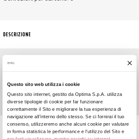
DESCRIZIONE
SYRUP GREEN TEA racchiude il sapore magico del
tè verde, bevanda dalle tradizioni millenarie, in
Questo sito web utilizza i cookie
uno sciroppo perfetto per dare alle tue cold
specialities un fascino 100% orientale!
Questo sito internet, gestito da Optima S.p.A. utilizza
diverse tipologie di cookie per far funzionare
correttamente il Sito e migliorare la tua esperienza di
navigazione all’interno dello stesso. Se ci fornirai il tuo
consenso, utilizzeremo anche alcuni cookie per valutare
RICETTE CON QUESTO PRODOTTO
in forma statistica le performance e l’utilizzo del Sito e
per farti visualizzare, mentre navighi su internet,