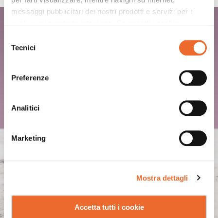
messaggi pubblicitari dei nostri prodotti e servizi per i
WATERMELON CRUSH
quali avrai mostrato interesse. Se accetti i cookie,
dichiari di avere più di 16 anni.
Selezione
Tecnici
del
consenso
Preferenze
Analitici
Marketing
Mostra dettagli
Accetta tutti i cookie