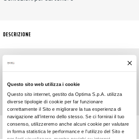
DESCRIZIONE
SYRUP BLACK TEA trasforma una delle bevande
più amate di sempre in uno sciroppo dal sapore
Questo sito web utilizza i cookie
sofisticato. Usalo per bevande cool e di
carattere!
Questo sito internet, gestito da Optima S.p.A. utilizza
diverse tipologie di cookie per far funzionare
correttamente il Sito e migliorare la tua esperienza di
navigazione all’interno dello stesso. Se ci fornirai il tuo
consenso, utilizzeremo anche alcuni cookie per valutare
RICETTE CON QUESTO PRODOTTO
in forma statistica le performance e l’utilizzo del Sito e
per farti visualizzare, mentre navighi su internet,