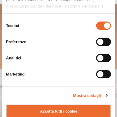
messaggi pubblicitari dei nostri prodotti e servizi per i
GRAPEFRUIT TEA
quali avrai mostrato interesse. Se accetti i cookie,
dichiari di avere più di 16 anni.
Selezione
Tecnici
del
consenso
Preferenze
Analitici
Marketing
Mostra dettagli
Accetta tutti i cookie