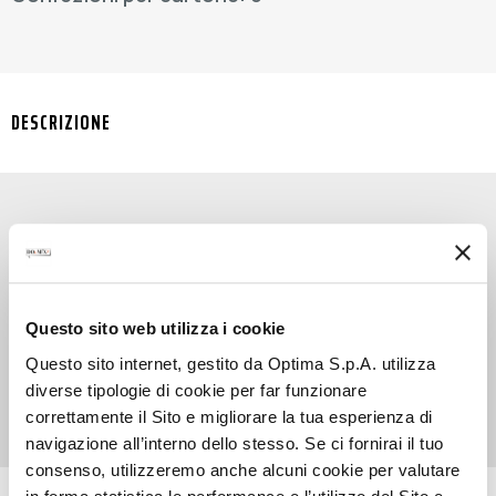
DESCRIZIONE
SYRUP EARL GREY TEA è lo sciroppo ad alta
concentrazione che racchiude lo stesso aroma
elegante e l’allure pregiata del celebre Earl Grey
Questo sito web utilizza i cookie
Tea. In poche gocce donerà ai tuoi ice tea,
flavour tea e molte altre cold specialties un
Questo sito internet, gestito da Optima S.p.A. utilizza
appeal senza tempo.
diverse tipologie di cookie per far funzionare
correttamente il Sito e migliorare la tua esperienza di
navigazione all’interno dello stesso. Se ci fornirai il tuo
consenso, utilizzeremo anche alcuni cookie per valutare