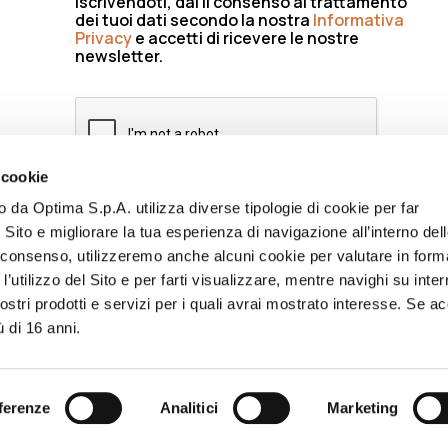
Iscrivendoti, dai il consenso al trattamento
dei tuoi dati secondo la nostra
Informativa
Privacy
e accetti di ricevere le nostre
newsletter.
 cookie
to da Optima S.p.A. utilizza diverse tipologie di cookie per far
ISCRIVIMI
 Sito e migliorare la tua esperienza di navigazione all’interno del
uo consenso, utilizzeremo anche alcuni cookie per valutare in form
l’utilizzo del Sito e per farti visualizzare, mentre navighi su inter
stri prodotti e servizi per i quali avrai mostrato interesse. Se acc
ù di 16 anni.
CY
CODICE ETICO
ACCESSIBILITÀ
WHISTLEBLOWING
BILANC
NFORMATIVA FORNITORI
LAVORA CON NOI
ENG
ferenze
Analitici
Marketing
SITE BY
LIFE