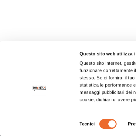
Questo sito web utilizza i
Questo sito internet, gesti
funzionare correttamente il
stesso. Se ci fornirai il t
statistica le performance e 
messaggi pubblicitari dei no
cookie, dichiari di avere pi
CONTATTI
PRIVACY POLICY
COOKIE POLI
SOSTENIBILITÀ
INFORMATIVA CLIENTI
I
Selezione
Tecnici
Pre
del
consenso