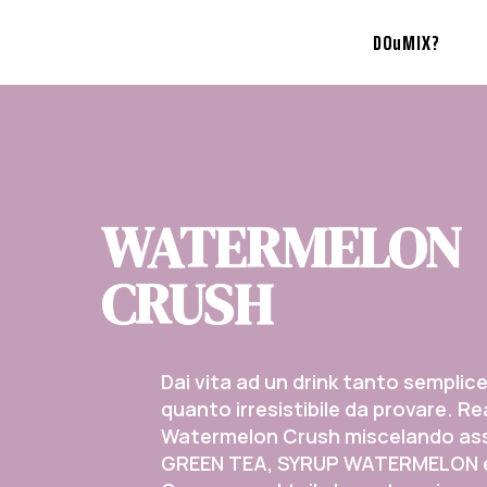
DOuMIX?
WATERMELON
CRUSH
Dai vita ad un drink tanto semplic
quanto irresistibile da provare. Rea
Watermelon Crush miscelando as
GREEN TEA, SYRUP WATERMELON e 