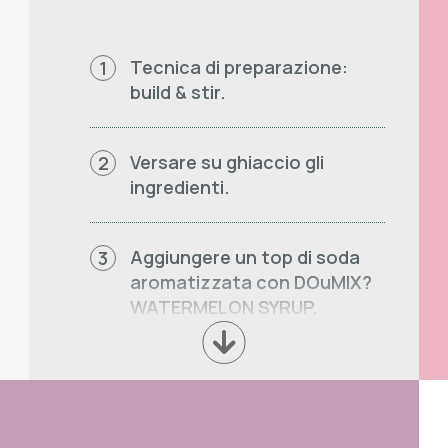
Tecnica di preparazione:
1
build & stir.
Versare su ghiaccio gli
2
ingredienti.
Aggiungere un top di soda
3
aromatizzata con DOuMIX?
WATERMELON SYRUP.
Miscelare delicatamente e
4
infine decorare.