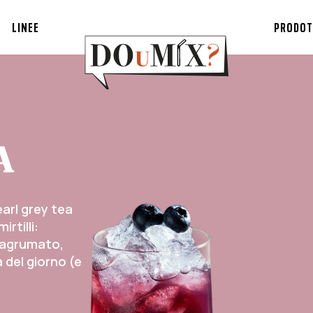
LINEE
PRODOT
A
earl grey tea
rtilli:
 agrumato,
 del giorno (e