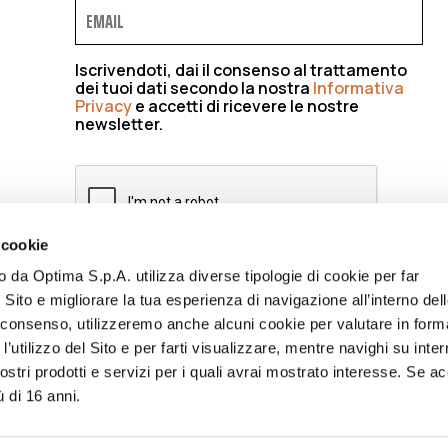
Iscrivendoti, dai il consenso al trattamento
dei tuoi dati secondo la nostra
Informativa
Privacy
e accetti di ricevere le nostre
newsletter.
 cookie
to da Optima S.p.A. utilizza diverse tipologie di cookie per far
ISCRIVIMI
 Sito e migliorare la tua esperienza di navigazione all’interno del
uo consenso, utilizzeremo anche alcuni cookie per valutare in form
l’utilizzo del Sito e per farti visualizzare, mentre navighi su inter
stri prodotti e servizi per i quali avrai mostrato interesse. Se acc
ù di 16 anni.
CY
CODICE ETICO
ACCESSIBILITÀ
WHISTLEBLOWING
BILANC
NFORMATIVA FORNITORI
LAVORA CON NOI
ENG