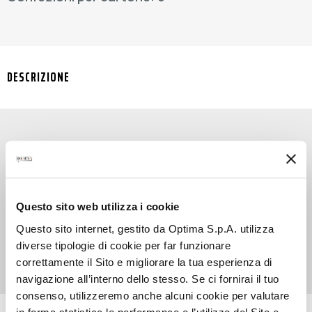
DESCRIZIONE
SYRUP WATERMELON è un fresco piacere al
sapore d’estate, perfetto per dare un tocco di
personalità in più ad ogni tuo cocktail e
Questo sito web utilizza i cookie
mocktail. Uno sciroppo all’anguria, formulato per
impreziosire con la sua dolcezza e il suo colore
Questo sito internet, gestito da Optima S.p.A. utilizza
tante specialità diverse.
diverse tipologie di cookie per far funzionare
correttamente il Sito e migliorare la tua esperienza di
navigazione all’interno dello stesso. Se ci fornirai il tuo
consenso, utilizzeremo anche alcuni cookie per valutare