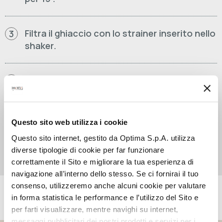
Filtra il ghiaccio con lo strainer inserito nello
3
shaker.
Versa il contenuto all'interno del bicchiere
4
ricolmo di ghiaccio a cubi. Aggiungi un
cappello di ghiaccio tritato e un top di soda.
Questo sito web utilizza i cookie
Questo sito internet, gestito da Optima S.p.A. utilizza
Decora e servi a piacere.
5
diverse tipologie di cookie per far funzionare
correttamente il Sito e migliorare la tua esperienza di
navigazione all’interno dello stesso. Se ci fornirai il tuo
consenso, utilizzeremo anche alcuni cookie per valutare
PRODOTTI UTILIZZATI
in forma statistica le performance e l’utilizzo del Sito e
per farti visualizzare, mentre navighi su internet,
messaggi pubblicitari dei nostri prodotti e servizi per i