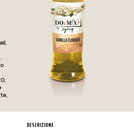
il,
.
mo
O,
e
ate,
DESCRIZIONE