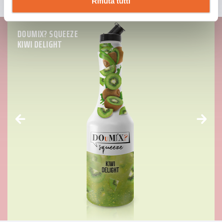
Rifiuta tutti
DOUMIX? SQUEEZE
KIWI DELIGHT