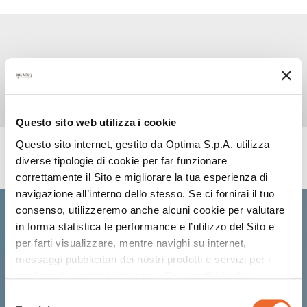
Preparazione analcolica a base di frutta per uso
professionale.
Questo sito web utilizza i cookie
Questo sito internet, gestito da Optima S.p.A. utilizza
RICETTE CON QUESTO PRODOTTO
diverse tipologie di cookie per far funzionare
correttamente il Sito e migliorare la tua esperienza di
navigazione all’interno dello stesso. Se ci fornirai il tuo
GUAPALOCA
consenso, utilizzeremo anche alcuni cookie per valutare
in forma statistica le performance e l’utilizzo del Sito e
per farti visualizzare, mentre navighi su internet,
messaggi pubblicitari dei nostri prodotti e servizi per i
quali avrai mostrato interesse. Se accetti i cookie,
dichiari di avere più di 16 anni.
Selezione