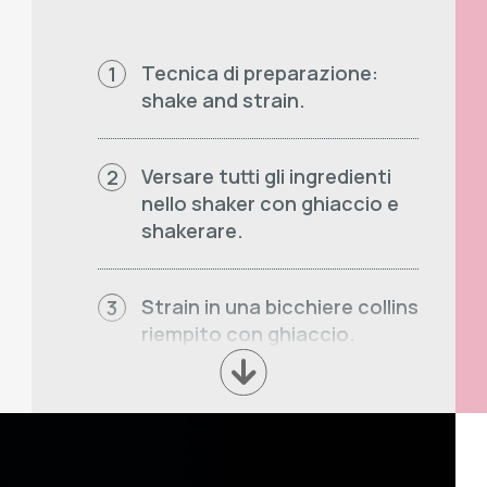
Tecnica di preparazione:
1
shake and strain.
Versare tutti gli ingredienti
2
nello shaker con ghiaccio e
shakerare.
Strain in una bicchiere collins
3
riempito con ghiaccio.
Top Soda con DOuMIX?
4
WATERMELON SYRUP.