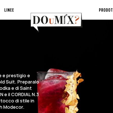
LINEE
PRODOT
e e prestigio e
old Suit. Preparalo
odka e di Saint
 e il CORDIAL N.3
cco di stile in
ch Modecor.