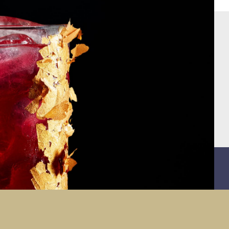
Decorare con Golden Touch
5
Modecor.