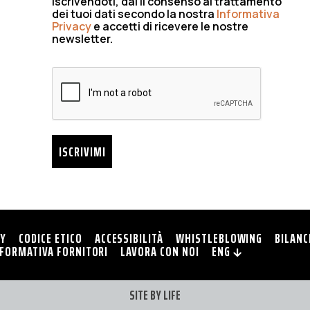
Iscrivendoti, dai il consenso al trattamento
dei tuoi dati secondo la nostra
Informativa
Privacy
e accetti di ricevere le nostre
newsletter.
ISCRIVIMI
CY
CODICE ETICO
ACCESSIBILITÀ
WHISTLEBLOWING
BILANC
NFORMATIVA FORNITORI
LAVORA CON NOI
ENG
SITE BY
LIFE