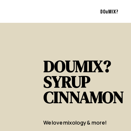
DOuMIX?
DOUMIX?
SYRUP
CINNAMON
We love mixology & more!