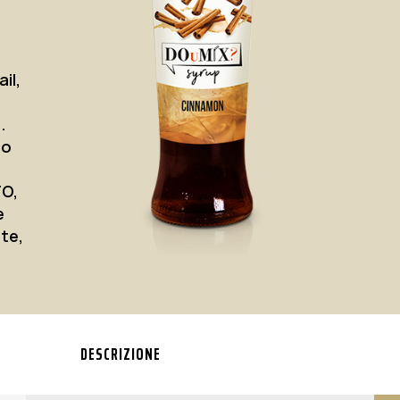
il,
.
mo
O,
e
ate,
DESCRIZIONE