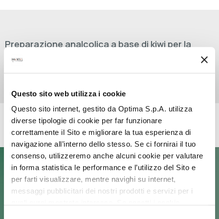
Preparazione analcolica a base di kiwi per la
preparazione di smoothies, cocktail, granite e tè
aromatizzati.
Questo sito web utilizza i cookie
Questo sito internet, gestito da Optima S.p.A. utilizza
diverse tipologie di cookie per far funzionare
RICETTE CON QUESTO PRODOTTO
correttamente il Sito e migliorare la tua esperienza di
navigazione all’interno dello stesso. Se ci fornirai il tuo
consenso, utilizzeremo anche alcuni cookie per valutare
KIWI&COCCO FLAVOURED TEA
in forma statistica le performance e l’utilizzo del Sito e
per farti visualizzare, mentre navighi su internet,
messaggi pubblicitari dei nostri prodotti e servizi per i
quali avrai mostrato interesse. Se accetti i cookie,
dichiari di avere più di 16 anni.
Selezione