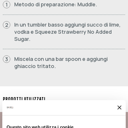
Metodo di preparazione: Muddle.
1
In un tumbler basso aggiungi succo di lime,
2
vodka e Squeeze Strawberry No Added
Sugar.
Miscela con una bar spoon e aggiungi
3
ghiaccio tritato.
PRODOTTI UTILIZZATI
DOUMIX? SQUEEZE
STRAWBERRY NO ADDED SUGAR
Questo sito web utilizza i cookie