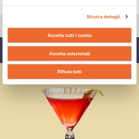
CONSIGLI
Mostra dettagli
Accetta tutti i cookie
CONDIVIDI SU
Accetta selezionati
Rifiuta tutti