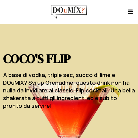
COCO'S FLIP
A base di vodka, triple sec, succo di lime e
DOuMIX? Syrup Grenadine, questo drink non ha
nulla da invidiare ai classici Flip cocktail. Una bella
shakerata a tutti gli ingredienti ed è subito
pronto da servire!