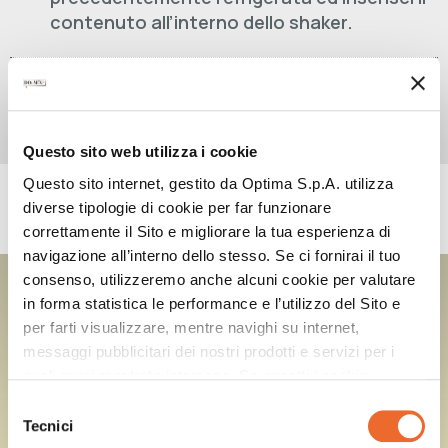
contenuto all’interno dello shaker.
Decora a piacere e servi.
4
Questo sito web utilizza i cookie
Questo sito internet, gestito da Optima S.p.A. utilizza
PRODOTTI UTILIZZATI
diverse tipologie di cookie per far funzionare
correttamente il Sito e migliorare la tua esperienza di
navigazione all’interno dello stesso. Se ci fornirai il tuo
consenso, utilizzeremo anche alcuni cookie per valutare
DOUMIX? SQUEEZE
LEMON LIME POWER SWEET&SOUR
in forma statistica le performance e l’utilizzo del Sito e
per farti visualizzare, mentre navighi su internet,
messaggi pubblicitari dei nostri prodotti e servizi per i
quali avrai mostrato interesse. Se accetti i cookie,
dichiari di avere più di 16 anni.
Selezione
Tecnici
del