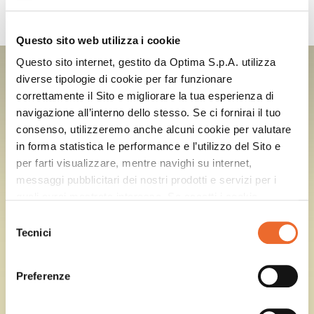
PRODOTTI UTILIZZATI
Questo sito web utilizza i cookie
Questo sito internet, gestito da Optima S.p.A. utilizza
DOUMIX? SQUEEZE
LEMON LIME POWER SWEET&SOUR
diverse tipologie di cookie per far funzionare
correttamente il Sito e migliorare la tua esperienza di
navigazione all’interno dello stesso. Se ci fornirai il tuo
consenso, utilizzeremo anche alcuni cookie per valutare
in forma statistica le performance e l’utilizzo del Sito e
per farti visualizzare, mentre navighi su internet,
messaggi pubblicitari dei nostri prodotti e servizi per i
quali avrai mostrato interesse. Se accetti i cookie,
dichiari di avere più di 16 anni.
Selezione
Tecnici
del
consenso
Preferenze