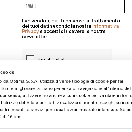
Iscrivendoti, dai il consenso al trattamento
dei tuoi dati secondo la nostra
Informativa
Privacy
e accetti di ricevere le nostre
newsletter.
 cookie
to da Optima S.p.A. utilizza diverse tipologie di cookie per far
ISCRIVIMI
 Sito e migliorare la tua esperienza di navigazione all’interno del
uo consenso, utilizzeremo anche alcuni cookie per valutare in form
l’utilizzo del Sito e per farti visualizzare, mentre navighi su inter
stri prodotti e servizi per i quali avrai mostrato interesse. Se acc
ù di 16 anni.
CY
CODICE ETICO
ACCESSIBILITÀ
WHISTLEBLOWING
BILANC
NFORMATIVA FORNITORI
LAVORA CON NOI
ENG