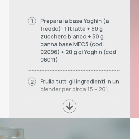
Prepara la base Yoghin (a
1
freddo): 1 lt latte + 50 g
zucchero bianco + 50 g
panna base MEC3 (cod.
02096) + 20 g di Yoghin (cod.
08011).
Frulla tutti gli ingredienti in un
2
blender per circa 15 – 20".
Servi lo smoothie in bicchieri
3
da 30 cl, poiché la resa è di
circa 27,5 cl.