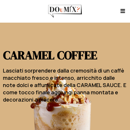
CARAMEL COFFEE
Lasciati sorprendere dalla cremosità di un caffè
macchiato fresco e intenso, arricchito dalle
note dolci e affumicate della CARAMEL SAUCE. E
come tocco finale aggiungi panna montata e
decorazioni a piacere.