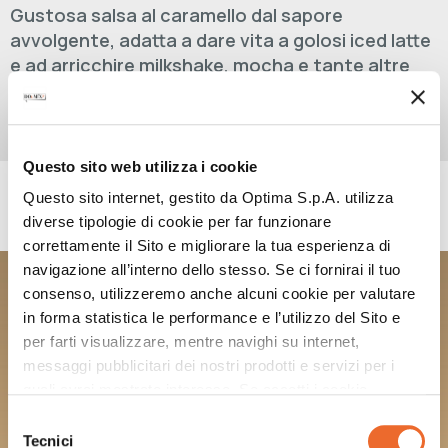
Gustosa salsa al caramello dal sapore
avvolgente, adatta a dare vita a golosi iced latte
e ad arricchire milkshake, mocha e tante altre
irresistibili specialità.
Questo sito web utilizza i cookie
Questo sito internet, gestito da Optima S.p.A. utilizza
RICETTE CON QUESTO PRODOTTO
diverse tipologie di cookie per far funzionare
correttamente il Sito e migliorare la tua esperienza di
navigazione all’interno dello stesso. Se ci fornirai il tuo
CARAMEL COFFEE
consenso, utilizzeremo anche alcuni cookie per valutare
in forma statistica le performance e l’utilizzo del Sito e
per farti visualizzare, mentre navighi su internet,
messaggi pubblicitari dei nostri prodotti e servizi per i
quali avrai mostrato interesse. Se accetti i cookie,
dichiari di avere più di 16 anni.
Selezione
Tecnici
del