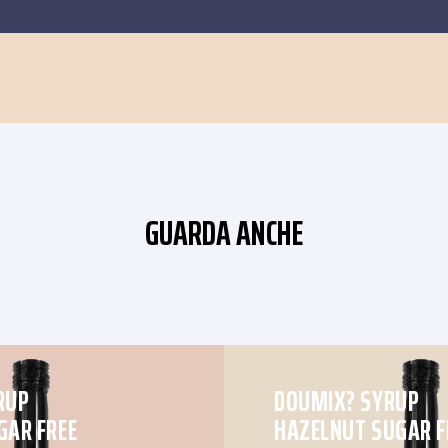
GUARDA ANCHE
RUP
DOUMIX? SYRUP
GAR FREE
HAZELNUT SUGAR F