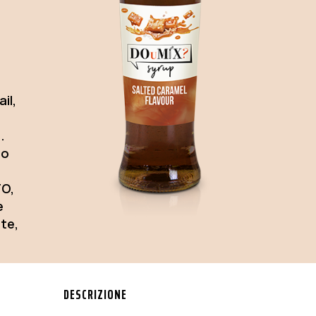
il,
.
mo
O,
e
ate,
DESCRIZIONE