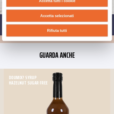
Accetta tutti i cookie
Accetta selezionati
CONDIVIDI SU
Rifiuta tutti
GUARDA ANCHE
DOUMIX? SYRUP
HAZELNUT SUGAR FREE