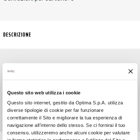
DESCRIZIONE
SYRUP CARAMEL FLAVOUR SUGAR FREE è un
gustoso sciroppo senza zuccheri che ti
permette di infondere ad ogni tua bevanda il
Questo sito web utilizza i cookie
deciso e intenso sapore del caramello. Una
soluzione perfetta per arricchire di un goloso
Questo sito internet, gestito da Optima S.p.A. utilizza
piacere ogni tua creazione.
diverse tipologie di cookie per far funzionare
correttamente il Sito e migliorare la tua esperienza di
navigazione all’interno dello stesso. Se ci fornirai il tuo
consenso, utilizzeremo anche alcuni cookie per valutare