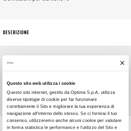
DESCRIZIONE
Solo il meglio per i tuoi drink: 100% Agave Syrup
DOuMIX? garantisce dolcezza naturale e gusto
bilanciato, senza rinunciare alla qualità. 100%
Questo sito web utilizza i cookie
agave, 0% compromessi, per professionisti che
Questo sito internet, gestito da Optima S.p.A. utilizza
puntano all’eccellenza.
diverse tipologie di cookie per far funzionare
correttamente il Sito e migliorare la tua esperienza di
navigazione all’interno dello stesso. Se ci fornirai il tuo
consenso, utilizzeremo anche alcuni cookie per valutare
RICETTE CON QUESTO PRODOTTO
in forma statistica le performance e l’utilizzo del Sito e