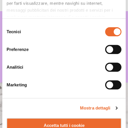
per farti visualizzare, mentre navighi su internet,
messaggi pubblicitari dei nostri prodotti e servizi per i
quali avrai mostrato interesse. Se accetti i cookie,
TOMMY’S MARGARITA
dichiari di avere più di 16 anni.
Selezione
Tecnici
del
consenso
Preferenze
Analitici
Marketing
Mostra dettagli
Accetta tutti i cookie