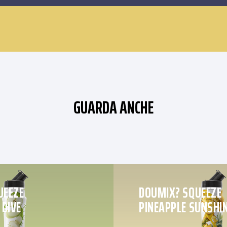
GUARDA ANCHE
UEEZE
DOUMIX? SQUEEZE
 DIVE
PINEAPPLE SUNSHI