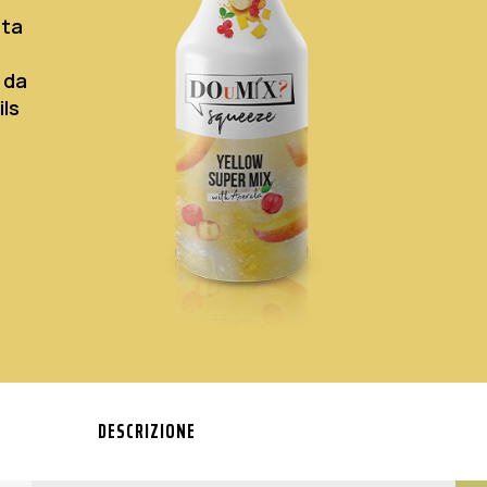
ata
i da
ils
DESCRIZIONE