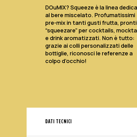
DOuMIX? Squeeze è la linea dedic
al bere miscelato. Profumatissimi
pre-mix in tanti gusti frutta, pront
“squeezare” per cocktails, mockta
e drink aromatizzati. Non è tutto:
grazie ai colli personalizzati delle
bottiglie, riconosci le referenze a
colpo d’occhio!
DATI TECNICI