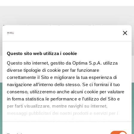
Preparazione analcolica a base di frutta per uso
professionale.
Questo sito web utilizza i cookie
Questo sito internet, gestito da Optima S.p.A. utilizza
RICETTE CON QUESTO PRODOTTO
diverse tipologie di cookie per far funzionare
correttamente il Sito e migliorare la tua esperienza di
navigazione all’interno dello stesso. Se ci fornirai il tuo
GREEN TONIC
consenso, utilizzeremo anche alcuni cookie per valutare
in forma statistica le performance e l’utilizzo del Sito e
per farti visualizzare, mentre navighi su internet,
messaggi pubblicitari dei nostri prodotti e servizi per i
quali avrai mostrato interesse. Se accetti i cookie,
dichiari di avere più di 16 anni.
Selezione