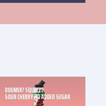
DOUMIX? SQUEEZE
SOUR CHERRY NO ADDED SUGAR