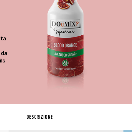
ata
i da
ils
DESCRIZIONE