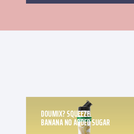
DOUMIX? SQUEEZE
BANANA NO ADDED SUGAR