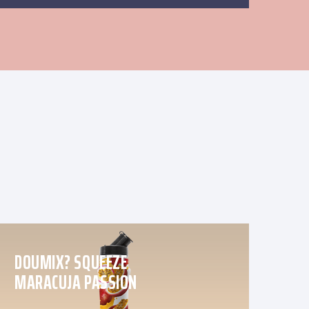
DOUMIX? SQUEEZE
MARACUJA PASSION