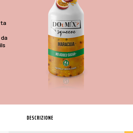
ata
i da
ils
DESCRIZIONE