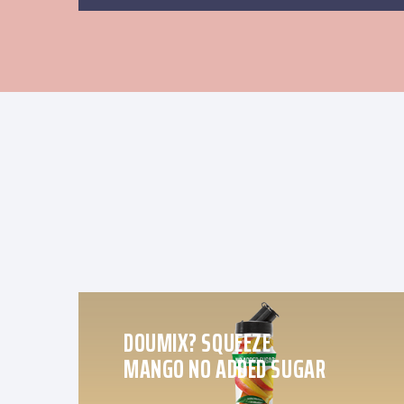
DOUMIX? SQUEEZE
MANGO NO ADDED SUGAR