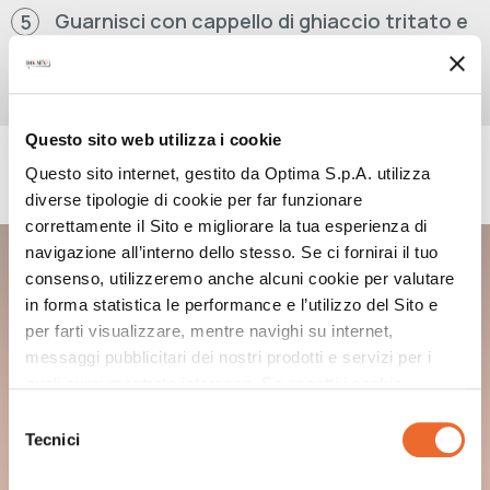
Guarnisci con cappello di ghiaccio tritato e
5
top di infuso ai frutti rossi.
Questo sito web utilizza i cookie
PRODOTTI UTILIZZATI
Questo sito internet, gestito da Optima S.p.A. utilizza
diverse tipologie di cookie per far funzionare
correttamente il Sito e migliorare la tua esperienza di
navigazione all’interno dello stesso. Se ci fornirai il tuo
DOUMIX? SQUEEZE
MANGO ALPHONSO GLORY
consenso, utilizzeremo anche alcuni cookie per valutare
in forma statistica le performance e l’utilizzo del Sito e
per farti visualizzare, mentre navighi su internet,
messaggi pubblicitari dei nostri prodotti e servizi per i
quali avrai mostrato interesse. Se accetti i cookie,
dichiari di avere più di 16 anni.
Selezione
Tecnici
del
consenso