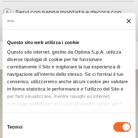
Servi con panna montata e decora con
4
CREAM WHITE CHOCOLATE FLAVOUR.
Questo sito web utilizza i cookie
Questo sito internet, gestito da Optima S.p.A. utilizza
PRODOTTI UTILIZZATI
diverse tipologie di cookie per far funzionare
correttamente il Sito e migliorare la tua esperienza di
navigazione all’interno dello stesso. Se ci fornirai il tuo
DOUMIX? CREAM
consenso, utilizzeremo anche alcuni cookie per valutare
WHITE CHOCOLATE FLAVOUR
in forma statistica le performance e l’utilizzo del Sito e
per farti visualizzare, mentre navighi su internet,
messaggi pubblicitari dei nostri prodotti e servizi per i
quali avrai mostrato interesse. Se accetti i cookie,
dichiari di avere più di 16 anni.
Selezione
Tecnici
del
consenso