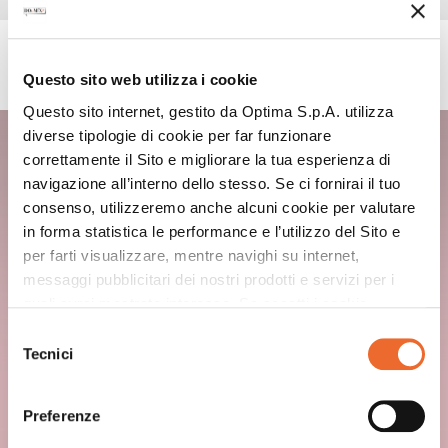
PRODOTTI UTILIZZATI
Questo sito web utilizza i cookie
Questo sito internet, gestito da Optima S.p.A. utilizza
diverse tipologie di cookie per far funzionare
DOUMIX? FRUIT ELIXIR
RASPBERRY
correttamente il Sito e migliorare la tua esperienza di
navigazione all’interno dello stesso. Se ci fornirai il tuo
consenso, utilizzeremo anche alcuni cookie per valutare
in forma statistica le performance e l’utilizzo del Sito e
per farti visualizzare, mentre navighi su internet,
messaggi pubblicitari dei nostri prodotti e servizi per i
quali avrai mostrato interesse. Se accetti i cookie,
dichiari di avere più di 16 anni.
Selezione
Tecnici
del
consenso
Preferenze