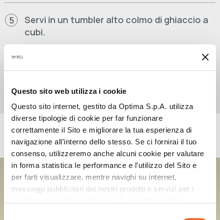
Servi in un tumbler alto colmo di ghiaccio a
5
cubi.
Guarnisci con cappello di ghiaccio tritato e
6
decorazione a piacere.
Questo sito web utilizza i cookie
Questo sito internet, gestito da Optima S.p.A. utilizza
diverse tipologie di cookie per far funzionare
correttamente il Sito e migliorare la tua esperienza di
PRODOTTI UTILIZZATI
navigazione all’interno dello stesso. Se ci fornirai il tuo
consenso, utilizzeremo anche alcuni cookie per valutare
in forma statistica le performance e l’utilizzo del Sito e
DOUMIX? SQUEEZE
per farti visualizzare, mentre navighi su internet,
LEMON LIME POWER SWEET&SOUR
messaggi pubblicitari dei nostri prodotti e servizi per i
quali avrai mostrato interesse. Se accetti i cookie,
dichiari di avere più di 16 anni.
Selezione