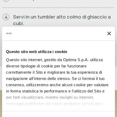
Servi in un tumbler alto colmo di ghiaccio a
4
cubi.
Guarnisci con cappello di ghiaccio tritato e
5
decorazione a piacere.
Questo sito web utilizza i cookie
Questo sito internet, gestito da Optima S.p.A. utilizza
diverse tipologie di cookie per far funzionare
correttamente il Sito e migliorare la tua esperienza di
PRODOTTI UTILIZZATI
navigazione all’interno dello stesso. Se ci fornirai il tuo
consenso, utilizzeremo anche alcuni cookie per valutare
in forma statistica le performance e l’utilizzo del Sito e
DOUMIX? SQUEEZE
per farti visualizzare, mentre navighi su internet,
PEACH ESCAPE
messaggi pubblicitari dei nostri prodotti e servizi per i
quali avrai mostrato interesse. Se accetti i cookie,
dichiari di avere più di 16 anni.