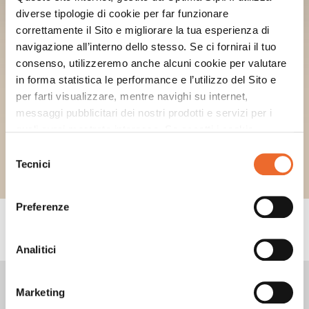
diverse tipologie di cookie per far funzionare
correttamente il Sito e migliorare la tua esperienza di
navigazione all’interno dello stesso. Se ci fornirai il tuo
consenso, utilizzeremo anche alcuni cookie per valutare
in forma statistica le performance e l’utilizzo del Sito e
per farti visualizzare, mentre navighi su internet,
messaggi pubblicitari dei nostri prodotti e servizi per i
quali avrai mostrato interesse. Se accetti i cookie,
dichiari di avere più di 16 anni.
Selezione
Tecnici
del
consenso
Preferenze
CONSIGLI
Analitici
Marketing
BICCHIERE 360ML 12OZ