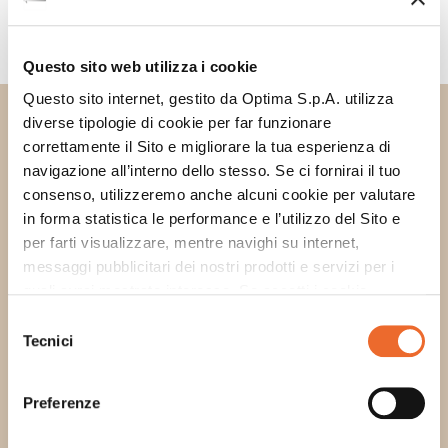
PRODOTTI UTILIZZATI
Questo sito web utilizza i cookie
Questo sito internet, gestito da Optima S.p.A. utilizza
DOUMIX? SYRUP
diverse tipologie di cookie per far funzionare
HAZELNUT FLAVOUR
correttamente il Sito e migliorare la tua esperienza di
navigazione all’interno dello stesso. Se ci fornirai il tuo
consenso, utilizzeremo anche alcuni cookie per valutare
in forma statistica le performance e l’utilizzo del Sito e
per farti visualizzare, mentre navighi su internet,
messaggi pubblicitari dei nostri prodotti e servizi per i
quali avrai mostrato interesse. Se accetti i cookie,
dichiari di avere più di 16 anni.
Selezione
Tecnici
del
consenso
Preferenze