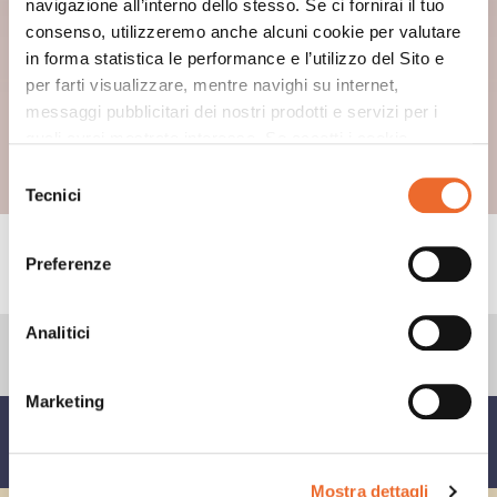
navigazione all’interno dello stesso. Se ci fornirai il tuo
consenso, utilizzeremo anche alcuni cookie per valutare
in forma statistica le performance e l’utilizzo del Sito e
per farti visualizzare, mentre navighi su internet,
messaggi pubblicitari dei nostri prodotti e servizi per i
quali avrai mostrato interesse. Se accetti i cookie,
dichiari di avere più di 16 anni.
Selezione
Tecnici
del
consenso
CONSIGLI
Preferenze
Analitici
Marketing
CONDIVIDI SU
Mostra dettagli