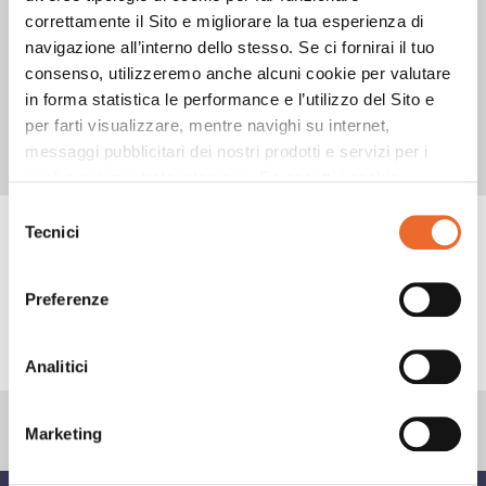
Versa in un bicchiere da 30 cl.
3
correttamente il Sito e migliorare la tua esperienza di
navigazione all’interno dello stesso. Se ci fornirai il tuo
consenso, utilizzeremo anche alcuni cookie per valutare
Servi con panna montata e decora con
4
in forma statistica le performance e l’utilizzo del Sito e
CREAM PEANUT.
per farti visualizzare, mentre navighi su internet,
messaggi pubblicitari dei nostri prodotti e servizi per i
quali avrai mostrato interesse. Se accetti i cookie,
dichiari di avere più di 16 anni.
Selezione
Tecnici
PRODOTTI UTILIZZATI
del
consenso
Preferenze
CONSIGLI
Analitici
Marketing