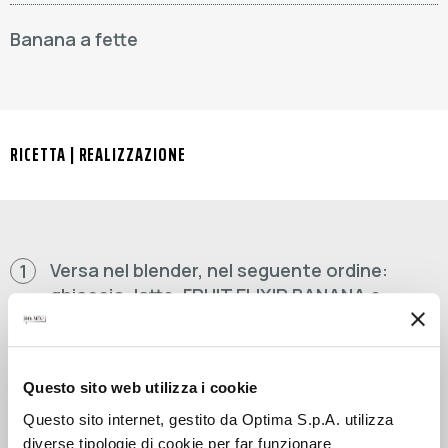
Banana a fette
RICETTA | REALIZZAZIONE
Versa nel blender, nel seguente ordine:
1
ghiaccio, latte, FRUIT ELIXIR BANANA e
CREAM PEANUT.
Frulla per 30".
2
Questo sito web utilizza i cookie
Questo sito internet, gestito da Optima S.p.A. utilizza
diverse tipologie di cookie per far funzionare