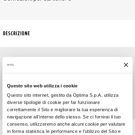
DESCRIZIONE
SYRUP STRAWBERRY è l’ingrediente speciale per
dare un tocco di stile in più ad ogni tua
creazione. Un goloso sciroppo alla fragola ideale
Questo sito web utilizza i cookie
per miscelarsi alla perfezione con drink dal gusto
Questo sito internet, gestito da Optima S.p.A. utilizza
fresco e per arricchire di dolcezza ogni bevanda.
diverse tipologie di cookie per far funzionare
correttamente il Sito e migliorare la tua esperienza di
navigazione all’interno dello stesso. Se ci fornirai il tuo
consenso, utilizzeremo anche alcuni cookie per valutare
RICETTE CON QUESTO PRODOTTO
in forma statistica le performance e l’utilizzo del Sito e