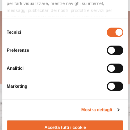
per farti visualizzare, mentre navighi su internet,
messaggi pubblicitari dei nostri prodotti e servizi per i
quali avrai mostrato interesse. Se accetti i cookie,
ROSSINI 2.0
dichiari di avere più di 16 anni.
Selezione
Tecnici
del
consenso
Preferenze
Analitici
Marketing
Mostra dettagli
Accetta tutti i cookie