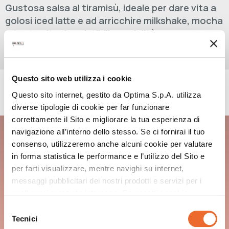
Gustosa salsa al tiramisù, ideale per dare vita a
golosi iced latte e ad arricchire milkshake, mocha
e tante altre irresistibili specialità.
Questo sito web utilizza i cookie
RICETTE CON QUESTO PRODOTTO
Questo sito internet, gestito da Optima S.p.A. utilizza
diverse tipologie di cookie per far funzionare
correttamente il Sito e migliorare la tua esperienza di
TIRAMISÙ SPANISH LATTE
navigazione all’interno dello stesso. Se ci fornirai il tuo
consenso, utilizzeremo anche alcuni cookie per valutare
in forma statistica le performance e l’utilizzo del Sito e
per farti visualizzare, mentre navighi su internet,
messaggi pubblicitari dei nostri prodotti e servizi per i
quali avrai mostrato interesse. Se accetti i cookie,
dichiari di avere più di 16 anni.
Selezione
Tecnici
del