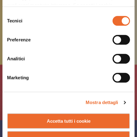
quali avrai mostrato interesse. Se accetti i cookie,
dichiari di avere più di 16 anni.
Selezione
Tecnici
del
consenso
Preferenze
Analitici
Marketing
Mostra dettagli
Accetta tutti i cookie
CONDIVIDI SU