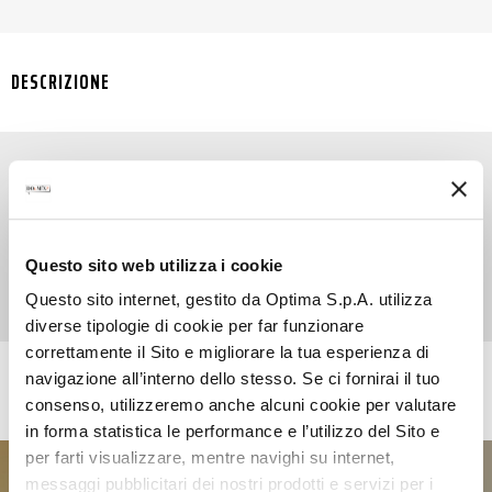
DESCRIZIONE
Crema spalmabile al cioccolato da fave di cacao
Ruby da utilizzare nella preparazione di
milkshakes e coffee specialities.
Questo sito web utilizza i cookie
Questo sito internet, gestito da Optima S.p.A. utilizza
diverse tipologie di cookie per far funzionare
correttamente il Sito e migliorare la tua esperienza di
navigazione all’interno dello stesso. Se ci fornirai il tuo
RICETTE CON QUESTO PRODOTTO
consenso, utilizzeremo anche alcuni cookie per valutare
in forma statistica le performance e l’utilizzo del Sito e
per farti visualizzare, mentre navighi su internet,
RUBY SPANISH LATTE
messaggi pubblicitari dei nostri prodotti e servizi per i