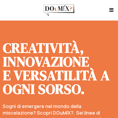
CREATIVITÀ,
INNOVAZIONE
E VERSATILITÀ A
OGNI SORSO.
Sogni di emergere nel mondo della
miscelazione? Scopri DOuMIX?. Sei linee di