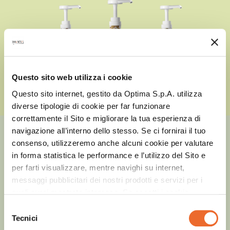
Questo sito web utilizza i cookie
Questo sito internet, gestito da Optima S.p.A. utilizza
diverse tipologie di cookie per far funzionare
correttamente il Sito e migliorare la tua esperienza di
navigazione all’interno dello stesso. Se ci fornirai il tuo
DOuMIX?
consenso, utilizzeremo anche alcuni cookie per valutare
Cream
in forma statistica le performance e l’utilizzo del Sito e
per farti visualizzare, mentre navighi su internet,
messaggi pubblicitari dei nostri prodotti e servizi per i
Una linea di altissima qualità creata per
quali avrai mostrato interesse. Se accetti i cookie,
stupire con espressi gourmet, iced cold
dichiari di avere più di 16 anni.
Selezione
cofee, creme fredde, frozen e molto altro.
Tecnici
del