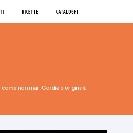
TI
RICETTE
CATALOGHI
 come non mai i Cordials originali.