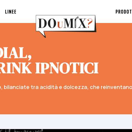
LINEE
PRODOT
IAL,
RINK IPNOTICI
, bilanciate tra acidità e dolcezza, che reinventano