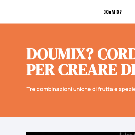
DOuMIX?
DOUMIX? CORD
PER CREARE D
Tre combinazioni uniche di frutta e spezie