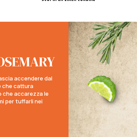
OSEMARY
lascia accendere dal
e che cattura
o che accarezza le
 per tuffarli nei