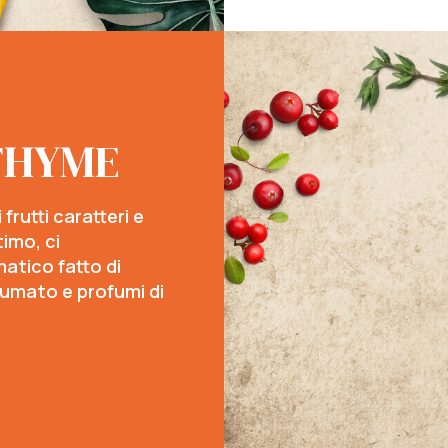
THYME
frutti caratteri e
timo, ci
tico fatto di
fumato e profumi di